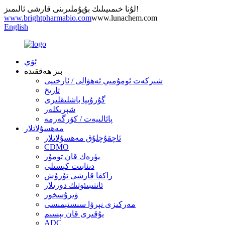
لۇنا خىمىيىلىك بۇيۇملىرىنى قارشى ئالىمىز!
www.brightpharmabio.com
www.lunachem.com
English
ئۆي
بىز ھەققىدە
شىركەت ئومۇمىي ئەھۋالى / ئارخىپى
تارىخ
گۇرۇپپا باشلىقلىرى
شېرىكلەر
پائالىيەت / كۆرگەزمە
مەھسۇلاتلار
ئاچقۇچلۇق مەھسۇلاتلار
CDMO
يۈرەك قان تومۇر
دىئابىت كېسىلى
راكقا قارشى تۇرۇش
ئانتىبىئوتىك دورىلار
ۋىرۇسخور
مەركىزى نېرۋا سىستېمىسى
يۇقىرى قان بېسىم
ADC