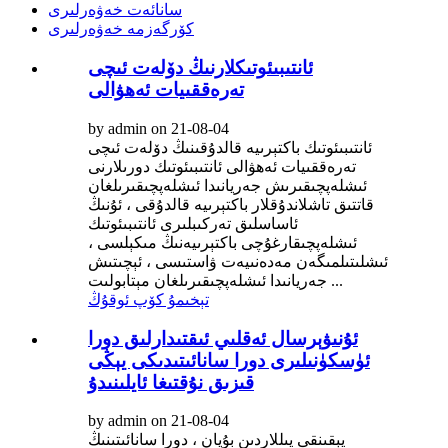
سانائەت خەۋەرلىرى
كۆرگەزمە خەۋەرلىرى
ئانتىبىئوتىكلارنىڭ دۆلەت ئىچى
تەرەققىيات ئەھۋالى
by admin on 21-08-04
ئانتىبىئوتىك باكتېرىيە قالدۇقىنىڭ دۆلەت ئىچى
تەرەققىيات ئەھۋالى ئانتىبىئوتىك دورىلارنى
ئىشلەپچىقىرىش جەريانىدا ئىشلەپچىقىرىلغان
قاتتىق تاشلاندۇقلار باكتېرىيە قالدۇقى ، ئۇنىڭ
ئاساسلىق تەركىبلىرى ئانتىبىئوتىك
ئىشلەپچىقارغۇچى باكتېرىيەنىڭ مىكېلسى ،
ئىشلىتىلمىگەن مەدەنىيەت ۋاستىسى ، ئېچىتىش
جەريانىدا ئىشلەپچىقىرىلغان مېتابولىت ...
تېخىمۇ كۆپ ئوقۇڭ
ئۇنىۋېرسال ئەقلىي ئىقتىدارلىق دورا
ئۈسكۈنىلىرى دورا سانائىتىدىكى يېڭى
قىزىق نۇقتىغا ئايلىنىدۇ
by admin on 21-08-04
يېقىنقى يىللاردىن بۇيان ، دورا سانائىتىنىڭ