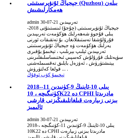
جېجياڭ ئۇنۋېرسىتىتى (Quzhou) بىلەن
ھەمكارلىشىش
admin تەرىپىدىن 21-07-30
جېجياڭ ئۇنۋېرسىتىتى (چۇجۇ) ئىنستىتۇتى 2018-
يىلى قۇجوۋ شەھەرلىك ھۆكۈمەت تەرىپىدىن
قۇرۇلۇشقا تەستىقلانغان. بۇ تەتقىقات ئورنى
يەرلىك ھۆكۈمەت ۋە جېجياڭ ئۇنۋېرسىتىتى
تەرىپىدىن ئېلىپ بېرىلىپ ، تېخىمۇ يۇقىرى
سۈپەتلىك قۇرۇلۇش كەسپىي ئىختىساسلىقلىرىنى
يېتىشتۈرۈش ، ئەۋزەل بايلىق تەقسىملەشنى
قولغا كەلتۈرۈش ... .
تېخىمۇ كۆپ ئوقۇڭ
2018-يىلى 10-ئاينىڭ 9-كۈنىدىن 11-
كۈنىگىچە ، 10K22 دە CPHI مادرىدتا
بىزنى زىيارەت قىلغانلىقىڭىزنى قارشى
ئالىمىز
admin تەرىپىدىن 21-07-30
2018-يىلى 10-ئاينىڭ 9-كۈنىدىن 11-كۈنىگىچە ،
10K22 دە CPHI مادرىدتا بىزنى زىيارەت
قىلغانلىقىڭىزنى قارشى ئالىمىز