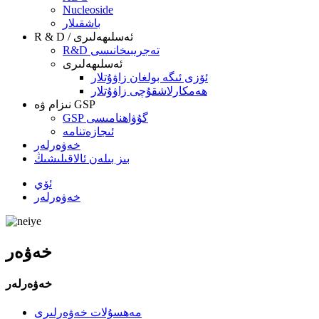
Nucleoside
باشقىلار
R & D / ئەسلىھەلىرى
R&D تەجرىبىخانىسى
ئەسلىھەلىرى
ئۆزى ئىگە بولغان زاۋۇتلار
ھەمكارلاشقۇچى زاۋۇتلار
نىزام ۋە GSP
GSP گۇۋاھنامىسى
ئىجازەتنامە
خەۋەرلەر
بىز بىلەن ئالاقىلىشىڭ
ئۆي
خەۋەرلەر
خەۋەر
خەۋەرلەر
مەھسۇلات خەۋەرلىرى