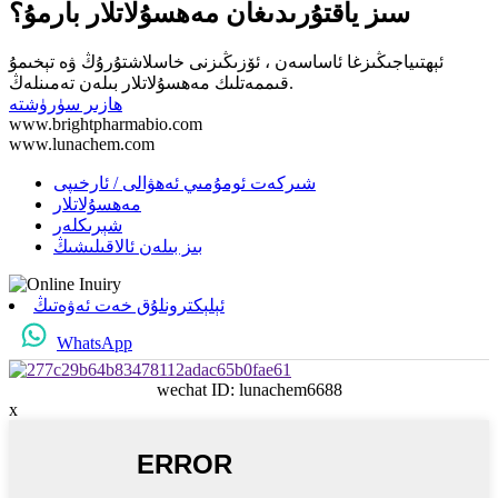
سىز ياقتۇرىدىغان مەھسۇلاتلار بارمۇ؟
ئېھتىياجىڭىزغا ئاساسەن ، ئۆزىڭىزنى خاسلاشتۇرۇڭ ۋە تېخىمۇ
قىممەتلىك مەھسۇلاتلار بىلەن تەمىنلەڭ.
ھازىر سۈرۈشتە
www.brightpharmabio.com
www.lunachem.com
شىركەت ئومۇمىي ئەھۋالى / ئارخىپى
مەھسۇلاتلار
شېرىكلەر
بىز بىلەن ئالاقىلىشىڭ
ئېلېكترونلۇق خەت ئەۋەتىڭ
WhatsApp
wechat ID: lunachem6688
x