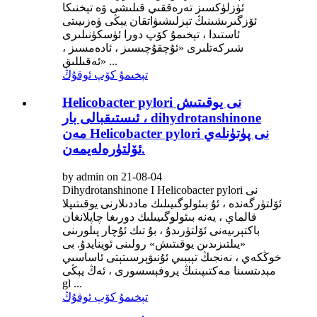
ئۈزلۈكسىز تەرەققىي قىلىشى ۋە تېخنىكا
ئۆزگىرىشىنىڭ تېزلىشىۋاتقان يېڭى ۋەزىيىتى
ئاستىدا ، تېخىمۇ كۆپ دورا ئۈسكۈنىلىرى
شىركەتلىرى «ئۇچقۇچىسىز ، ئادەمسىز ،
ئەقىللىق» ...
تېخىمۇ كۆپ ئوقۇڭ
Helicobacter pylori نى يوقىتىش
ئىستىقبالى بار ، dihydrotanshinone
مەن Helicobacter pylori نى پۈتۈنلەي
ئۆلتۈرەلەيمەن.
by admin on 21-08-04
Dihydrotanshinone I Helicobacter pylori نى
ئۆلتۈرگەندە ، ئۇ بىئولوگىيىلىك ماددىلارنى يوقىتىپلا
قالماي ، يەنە بىئولوگىيىلىك دورىغا چاپلانغان
باكتېرىيەنى ئۆلتۈرىدۇ ، بۇ تىك ئۇچار پىلورىنى
«يىلتىزىدىن يوقىتىش» رولىنى ئوينايدۇ. بى
خوڭكەي ، نەنجىڭ تېببىي ئۇنىۋېرسىتېتى ئاساسىي
مېدىتسىنا مەكتىپىنىڭ پروفېسسورى ، ئەڭ يېڭى
gl ...
تېخىمۇ كۆپ ئوقۇڭ