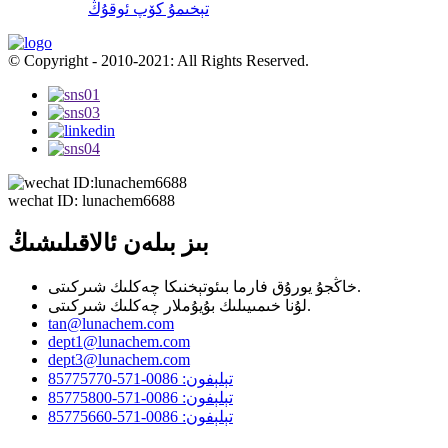
تېخىمۇ كۆپ ئوقۇڭ
© Copyright - 2010-2021: All Rights Reserved.
wechat ID: lunachem6688
بىز بىلەن ئالاقىلىشىڭ
خاڭجۇ يورۇق فارما بىئوتېخنىكا چەكلىك شىركىتى.
لۇنا خىمىيىلىك بۇيۇملار چەكلىك شىركىتى.
tan@lunachem.com
dept1@lunachem.com
dept3@lunachem.com
تېلېفون: 0086-571-85775770
تېلېفون: 0086-571-85775800
تېلېفون: 0086-571-85775660