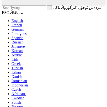
ئىزدەش ئۈچۈن كىرگۈزۈڭ ياكى
ESC نى تاقاڭ
English
French
German
Portuguese
Spanish
Russian
Japanese
Korean
Arabic
Irish
Greek
Turkish
Italian
Danish
Romanian
Indonesian
Czech
Afrikaans
Swedish
Polish
Basque