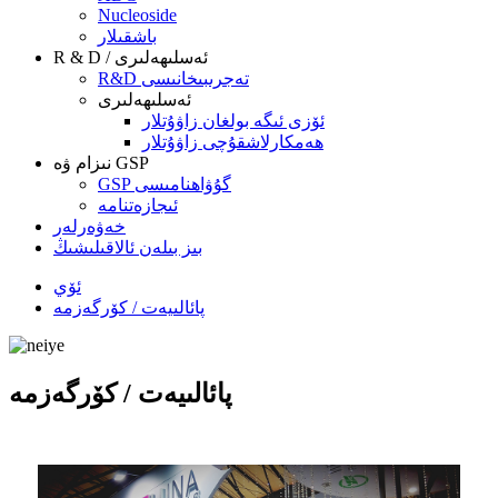
Nucleoside
باشقىلار
R & D / ئەسلىھەلىرى
R&D تەجرىبىخانىسى
ئەسلىھەلىرى
ئۆزى ئىگە بولغان زاۋۇتلار
ھەمكارلاشقۇچى زاۋۇتلار
نىزام ۋە GSP
GSP گۇۋاھنامىسى
ئىجازەتنامە
خەۋەرلەر
بىز بىلەن ئالاقىلىشىڭ
ئۆي
پائالىيەت / كۆرگەزمە
پائالىيەت / كۆرگەزمە