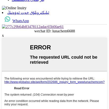
ئېلېكترونلۇق خەت ئەۋەتىڭ
WhatsApp
wechat ID: lunachem6688
x