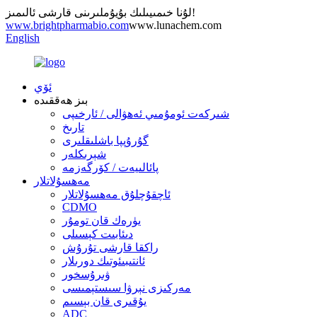
لۇنا خىمىيىلىك بۇيۇملىرىنى قارشى ئالىمىز!
www.brightpharmabio.com
www.lunachem.com
English
ئۆي
بىز ھەققىدە
شىركەت ئومۇمىي ئەھۋالى / ئارخىپى
تارىخ
گۇرۇپپا باشلىقلىرى
شېرىكلەر
پائالىيەت / كۆرگەزمە
مەھسۇلاتلار
ئاچقۇچلۇق مەھسۇلاتلار
CDMO
يۈرەك قان تومۇر
دىئابىت كېسىلى
راكقا قارشى تۇرۇش
ئانتىبىئوتىك دورىلار
ۋىرۇسخور
مەركىزى نېرۋا سىستېمىسى
يۇقىرى قان بېسىم
ADC