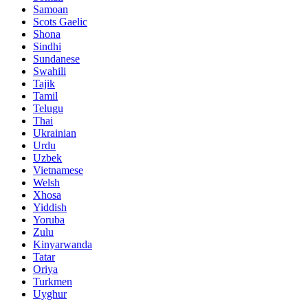
Samoan
Scots Gaelic
Shona
Sindhi
Sundanese
Swahili
Tajik
Tamil
Telugu
Thai
Ukrainian
Urdu
Uzbek
Vietnamese
Welsh
Xhosa
Yiddish
Yoruba
Zulu
Kinyarwanda
Tatar
Oriya
Turkmen
Uyghur