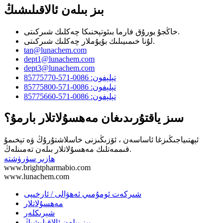
بىز بىلەن ئالاقىلىشىڭ
خاڭجۇ يورۇق فارما بىئوتېخنىكا چەكلىك شىركىتى.
لۇنا خىمىيىلىك بۇيۇملار چەكلىك شىركىتى.
tan@lunachem.com
dept1@lunachem.com
dept3@lunachem.com
تېلېفون: 0086-571-85775770
تېلېفون: 0086-571-85775800
تېلېفون: 0086-571-85775660
سىز ياقتۇرىدىغان مەھسۇلاتلار بارمۇ؟
ئېھتىياجىڭىزغا ئاساسەن ، ئۆزىڭىزنى خاسلاشتۇرۇڭ ۋە تېخىمۇ
قىممەتلىك مەھسۇلاتلار بىلەن تەمىنلەڭ.
ھازىر سۈرۈشتە
www.brightpharmabio.com
www.lunachem.com
شىركەت ئومۇمىي ئەھۋالى / ئارخىپى
مەھسۇلاتلار
شېرىكلەر
بىز بىلەن ئالاقىلىشىڭ